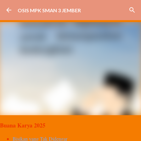
Langsung ke konten utama
OSIS MPK SMAN 3 JEMBER
Buana Karya 2025
Bisikan yang Tak Didengar