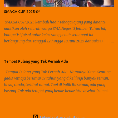
pernah ada. Aku duduk bersila, membiarkan bahuku rebah letih
di sudut ranjang. Jemariku yang dingin memutar bulpen—pelan,
SMAGA CUP 2025 ⚽️‼️
nyaris mati rasa. Di hadapanku, selembar kertas kosong…
menatap balik. Seperti menantangku: "Tulis. Jika kau berani
SMAGA CUP 2025 kembali hadir sebagai ajang yang dinanti-
menyuarakan rasa yang selalu kalah tempat." Tapi aku diam.
nantikan oleh seluruh warga SMA Negeri 3 Jember. Tahun ini,
Karena diam, ...
kompetisi futsal antar kelas yang penuh semangat ini
berlangsung dari tanggal 12 hingga 18 Juni 2025 dan sukses
menjadi momen spesial yang menghidupkan sportivitas,
kekompakan, dan tentunya kegembiraan di lingkungan sekolah.
Kekompakan pertandingan futsal antar kelas menjadi sorotan
Tempat Pulang yang Tak Pernah Ada
utama dalam SMAGA CUP 2025. Setiap kelas mengirimkan tim
Tempat Pulang yang Tak Pernah Ada Namanya Xena. Seorang
terbaik mereka untuk berlaga dan memperebutkan gelar juara.
gadis remaja berumur 17 tahun yang dikelilingi banyak teman,
Suasana kompetitif terasa kental, namun tetap dalam nuansa
tawa, canda, terlihat ramai. Tapi di balik itu semua, ada yang
persahabatan. Dukungan penuh dari para suporter kelas masing-
kosong. Tak ada tempat yang benar-benar bisa disebut "rumah".
masing menambah semangat para pemain yang berjuang di
Rumahnya sendiri bahkan tidak terasa seperti rumah. Rumah
lapangan. Ada juga Fun Match antar guru, hiburan yang
yang banyak dikenal dengan tempat paling nyaman dan aman
menghangatkan suasana selain pertandingan antar siswa,
oleh banyak orang, tapi malah terlihat seperti hal yang paling
SMAGACUP 2025 juga menghadirkan Fun Match antar guru,
kosong baginya. "Ma, Xena pulang," ucapnya suatu sore. Akan
Diberdayakan oleh Blogger
yang menjadi salah satu momen paling ditunggu. Melihat para