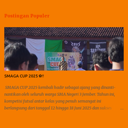
n
t
Postingan Populer
a
r
SMAGA CUP 2025 ⚽️‼️
SMAGA CUP 2025 kembali hadir sebagai ajang yang dinanti-
nantikan oleh seluruh warga SMA Negeri 3 Jember. Tahun ini,
kompetisi futsal antar kelas yang penuh semangat ini
berlangsung dari tanggal 12 hingga 18 Juni 2025 dan sukses
menjadi momen spesial yang menghidupkan sportivitas,
kekompakan, dan tentunya kegembiraan di lingkungan sekolah.