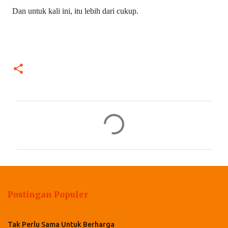
Dan untuk kali ini, itu lebih dari cukup.
K
o
m
e
n
t
Postingan Populer
a
r
Tak Perlu Sama Untuk Berharga