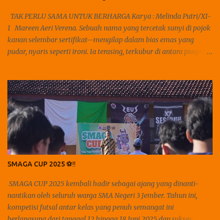
TAK PERLU SAMA UNTUK BERHARGA Karya : Melinda Putri/XI-
1 Mareen Aeri Verena. Sebuah nama yang tercetak sunyi di pojok
kanan selembar sertifikat—mengilap dalam bias emas yang
pudar, nyaris seperti ironi. Ia terasing, terkubur di antara piagam-
piagam bisu, teronggok di laci kayu reyot yang makin renyah
dimakan waktu. Debu menebal. Sudut-sudutnya menggulung
luka. Dan tak ada satu pun yang mencarinya. Di dalam
keheningan kamar yang beraroma kertas tua dan hujan yang
merambat perlahan di jendela—aku menatapnya. Lama. Seperti
menatap reruntuhan kemenangan yang tak pernah disambut, tak
pernah sungguh-sungguh dirayakan. Hanya aku tahu bahwa ia
pernah ada. Aku duduk bersila, membiarkan bahuku rebah letih
di sudut ranjang. Jemariku yang dingin memutar bulpen—pelan,
SMAGA CUP 2025 ⚽️‼️
nyaris mati rasa. Di hadapanku, selembar kertas kosong…
menatap balik. Seperti menantangku: "Tulis. Jika kau berani
SMAGA CUP 2025 kembali hadir sebagai ajang yang dinanti-
menyuarakan rasa yang selalu kalah tempat." Tapi aku diam.
nantikan oleh seluruh warga SMA Negeri 3 Jember. Tahun ini,
Karena diam, ...
kompetisi futsal antar kelas yang penuh semangat ini
berlangsung dari tanggal 12 hingga 18 Juni 2025 dan sukses