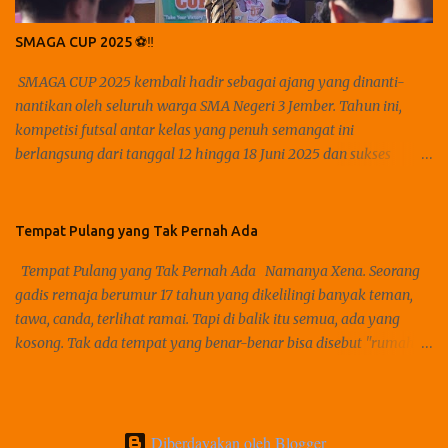
pernah ada. Aku duduk bersila, membiarkan bahuku rebah letih
di sudut ranjang. Jemariku yang dingin memutar bulpen—pelan,
SMAGA CUP 2025 ⚽️‼️
nyaris mati rasa. Di hadapanku, selembar kertas kosong…
menatap balik. Seperti menantangku: "Tulis. Jika kau berani
SMAGA CUP 2025 kembali hadir sebagai ajang yang dinanti-
menyuarakan rasa yang selalu kalah tempat." Tapi aku diam.
nantikan oleh seluruh warga SMA Negeri 3 Jember. Tahun ini,
Karena diam, ...
kompetisi futsal antar kelas yang penuh semangat ini
berlangsung dari tanggal 12 hingga 18 Juni 2025 dan sukses
menjadi momen spesial yang menghidupkan sportivitas,
kekompakan, dan tentunya kegembiraan di lingkungan sekolah.
Kekompakan pertandingan futsal antar kelas menjadi sorotan
Tempat Pulang yang Tak Pernah Ada
utama dalam SMAGA CUP 2025. Setiap kelas mengirimkan tim
Tempat Pulang yang Tak Pernah Ada Namanya Xena. Seorang
terbaik mereka untuk berlaga dan memperebutkan gelar juara.
gadis remaja berumur 17 tahun yang dikelilingi banyak teman,
Suasana kompetitif terasa kental, namun tetap dalam nuansa
tawa, canda, terlihat ramai. Tapi di balik itu semua, ada yang
persahabatan. Dukungan penuh dari para suporter kelas masing-
kosong. Tak ada tempat yang benar-benar bisa disebut "rumah".
masing menambah semangat para pemain yang berjuang di
Rumahnya sendiri bahkan tidak terasa seperti rumah. Rumah
lapangan. Ada juga Fun Match antar guru, hiburan yang
yang banyak dikenal dengan tempat paling nyaman dan aman
menghangatkan suasana selain pertandingan antar siswa,
oleh banyak orang, tapi malah terlihat seperti hal yang paling
SMAGACUP 2025 juga menghadirkan Fun Match antar guru,
kosong baginya. "Ma, Xena pulang," ucapnya suatu sore. Akan
Diberdayakan oleh Blogger
yang menjadi salah satu momen paling ditunggu. Melihat para