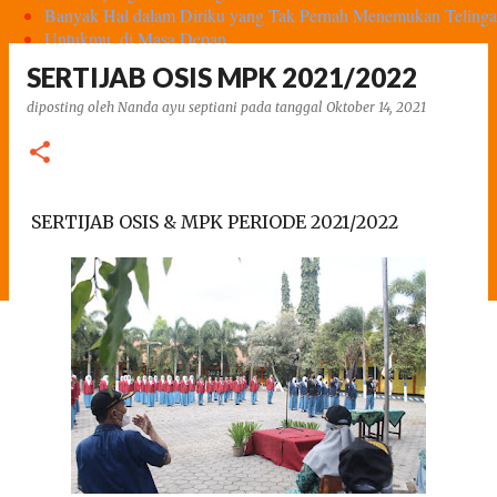
Banyak Hal dalam Diriku yang Tak Pernah Menemukan Telinga
Untukmu, di Masa Depan
Di Ujung Rasa
SERTIJAB OSIS MPK 2021/2022
Sang Kala
Pada Sebuah Hening
diposting oleh
Nanda ayu septiani
pada tanggal
Oktober 14, 2021
Harapan
Kisah yang Akhirnya Didengar
Garis Akhir Perundungan
Tak Perlu Sama Untuk Berharga
SERTIJAB OSIS & MPK PERIODE 2021/2022
Seberapa Pantas
Tempat Pulang yang Tak Pernah Ada
The Rogue Hero